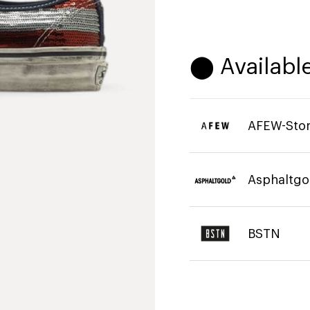
⬤ Available
AFEW-Sto
Asphaltgo
BSTN