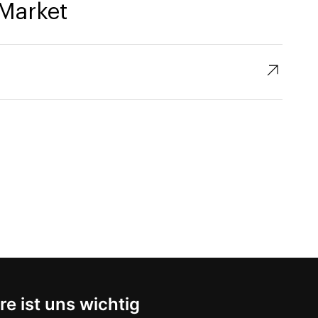
Market
↗︎
re ist uns wichtig