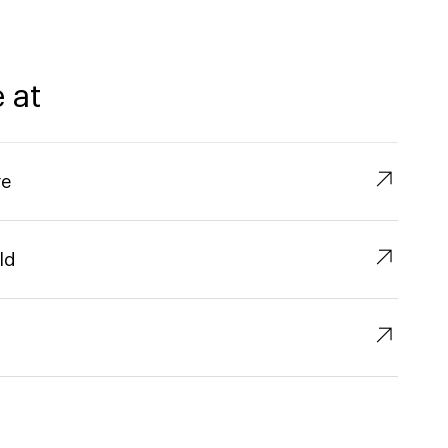
 at
↗︎
re
↗︎
ld
↗︎