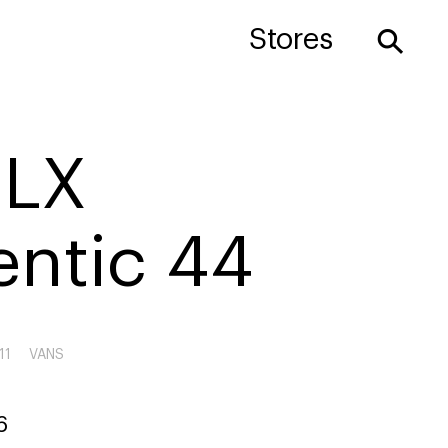
⚲
Stores
 LX
entic 44
11
VANS
6