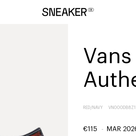
Vans
Auth
RED/NAVY
VN000DB8Z1
€
115
-
MAR 202