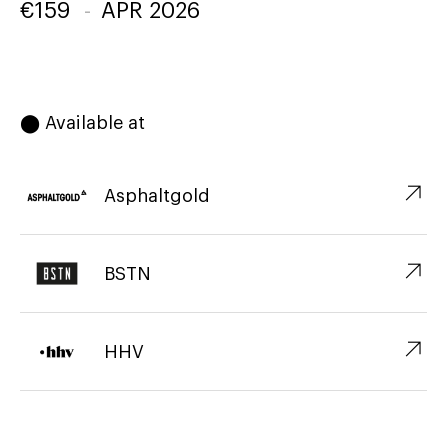
€
159
-
APR 2026
⬤ Available at
↗︎
Asphaltgold
↗︎
BSTN
↗︎
HHV