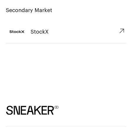
Secondary Market
↗︎
StockX