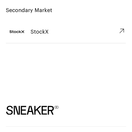
Secondary Market
↗︎
StockX