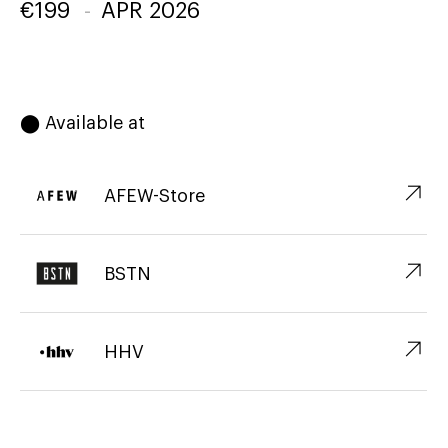
€
199
-
APR 2026
⬤ Available at
↗︎
AFEW-Store
↗︎
BSTN
↗︎
HHV