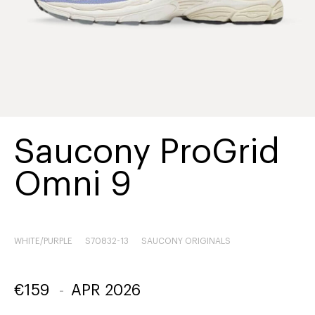
Saucony ProGrid
Omni 9
WHITE/PURPLE
S70832-13
SAUCONY ORIGINALS
€
159
-
APR 2026