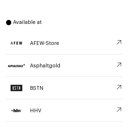
⬤ Available at
↗︎
AFEW-Store
↗︎
Asphaltgold
↗︎
BSTN
↗︎
HHV