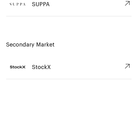
↗︎
SUPPA
Secondary Market
↗︎
StockX