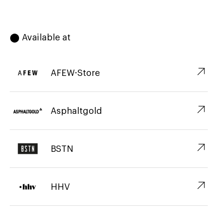
⬤ Available at
↗︎
AFEW-Store
↗︎
Asphaltgold
↗︎
BSTN
↗︎
HHV