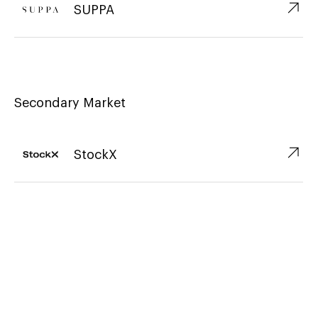
↗︎
SUPPA
Secondary Market
↗︎
StockX