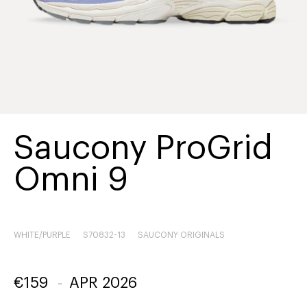
Saucony ProGrid
Omni 9
WHITE/PURPLE
S70832-13
SAUCONY ORIGINALS
€
159
-
APR 2026