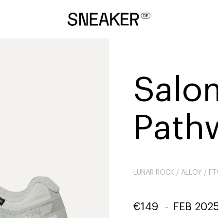
Salo
Path
LUNAR ROCK / ALLOY / FT
€
149
-
FEB 202