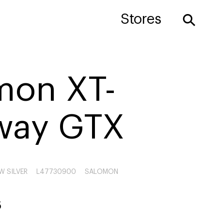
⚲
Stores
mon XT-
way GTX
W SILVER
L47730900
SALOMON
5