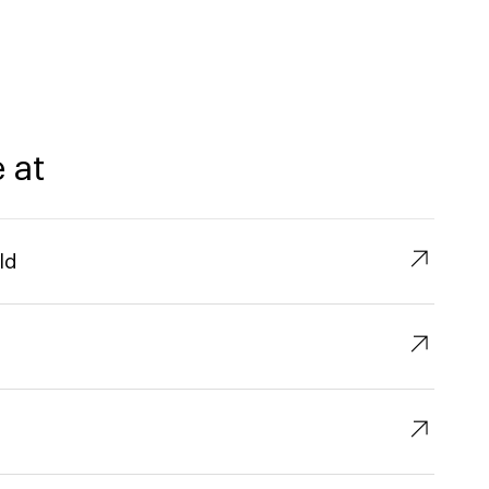
 at
↗︎
ld
↗︎
↗︎