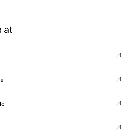
 at
↗︎
↗︎
re
↗︎
ld
↗︎