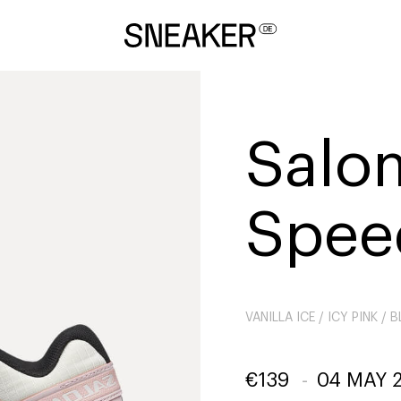
Salo
Spee
VANILLA ICE / ICY PINK / 
€
139
-
04 MAY 