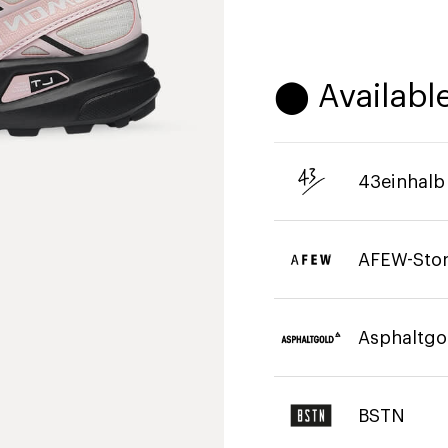
⬤ Available
43einhalb
AFEW-Sto
Asphaltgo
BSTN