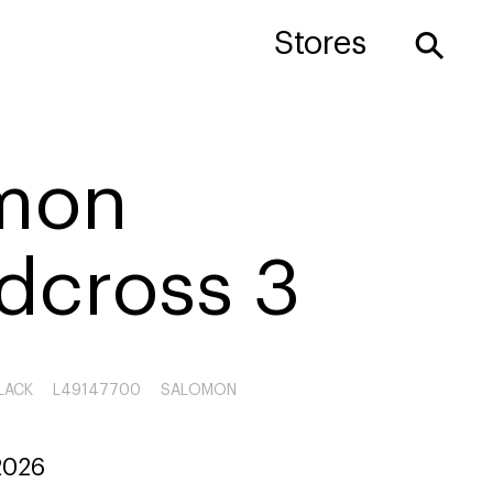
⚲
Stores
mon
dcross 3
BLACK
L49147700
SALOMON
2026