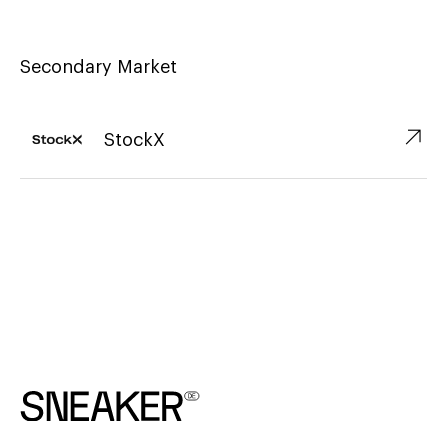
Secondary Market
↗︎
StockX