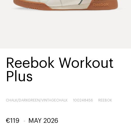
Reebok Workout
Plus
CHALK/DARKGREEN/VINTAGECHALK
100248456
REEBOK
€
119
-
MAY 2026