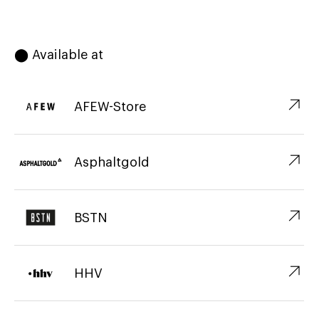
⬤ Available at
↗︎
AFEW-Store
↗︎
Asphaltgold
↗︎
BSTN
↗︎
HHV