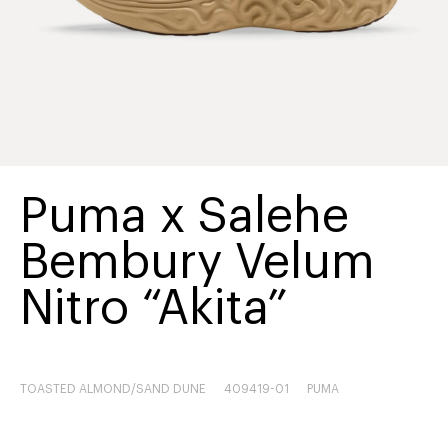
Puma x Salehe
Bembury Velum
Nitro “Akita”
TOASTED ALMOND/SAND DUNE
409419-01
PUMA