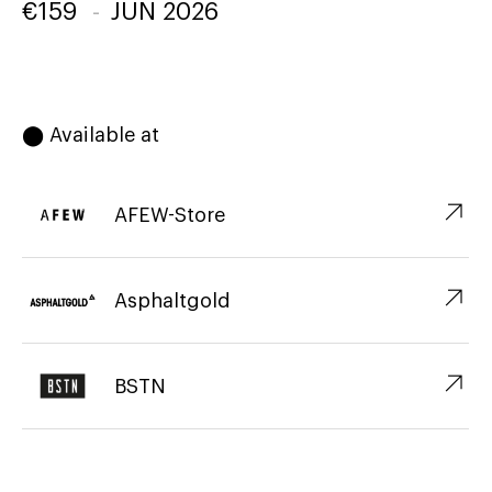
€
159
-
JUN 2026
⬤ Available at
↗︎
AFEW-Store
↗︎
Asphaltgold
↗︎
BSTN