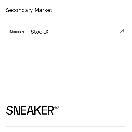
Secondary Market
↗︎
StockX