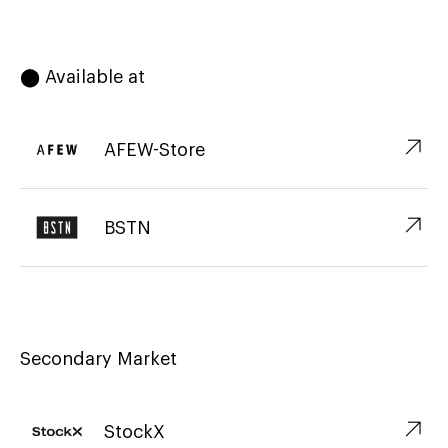
⬤ Available at
↗︎
AFEW-Store
↗︎
BSTN
Secondary Market
↗︎
StockX