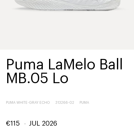
Puma LaMelo Ball
MB.05 Lo
PUMA WHITE-GRAY ECHO
313266-02
PUMA
€
115
-
JUL 2026