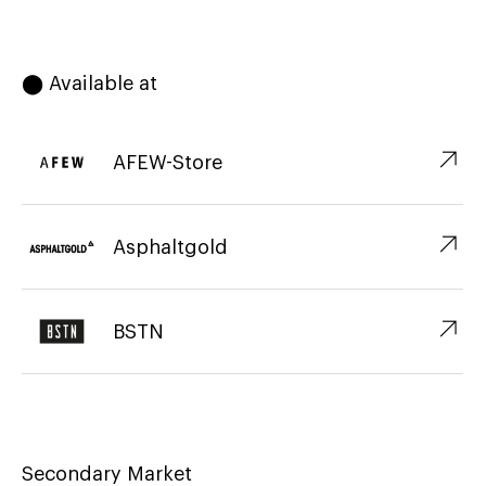
⬤ Available at
↗︎
AFEW-Store
↗︎
Asphaltgold
↗︎
BSTN
Secondary Market