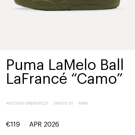
Puma LaMelo Ball
LaFrancé “Camo”
AVOCADO GREEN,FIZZY
314002-01
PUMA
€
119
-
APR 2026