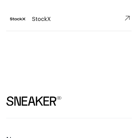
↗︎
StockX