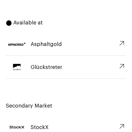
⬤ Available at
↗︎
Asphaltgold
↗︎
Glückstreter
Secondary Market
↗︎
StockX