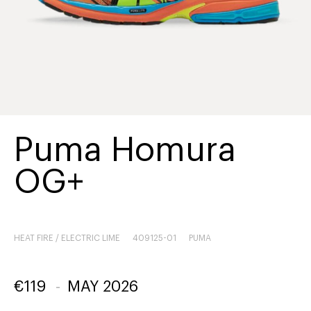
Puma Homura
OG+
HEAT FIRE / ELECTRIC LIME
409125-01
PUMA
€
119
-
MAY 2026