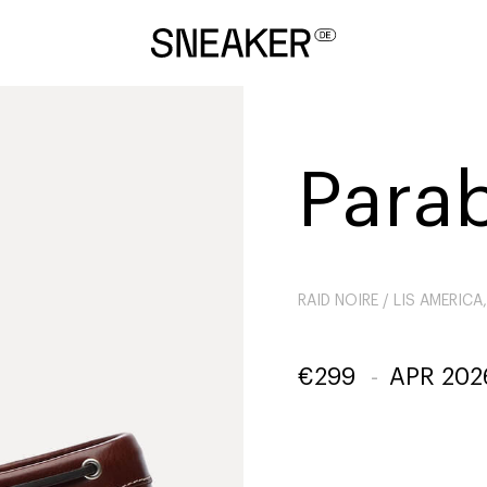
Para
RAID NOIRE / LIS AMERIC
€
299
-
APR 202