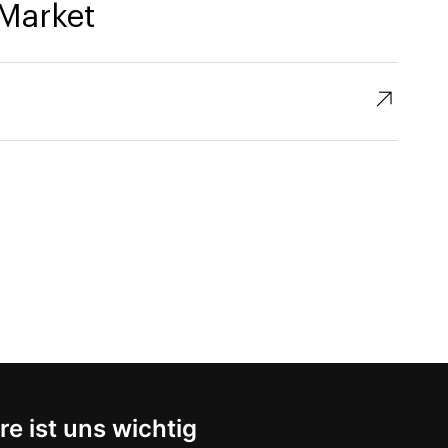
Market
↗︎
re ist uns wichtig