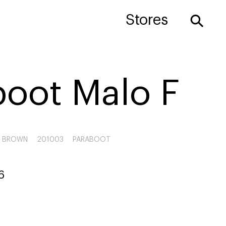
⚲
Stores
boot Malo F
A, BROWN
201003
PARABOOT
6