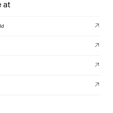
 at
↗︎
ld
↗︎
↗︎
↗︎