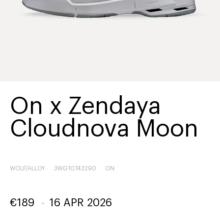
On x Zendaya
Cloudnova Moon
WOLF/ALLOY
3WG10743290
ON
€
189
-
16 APR 2026