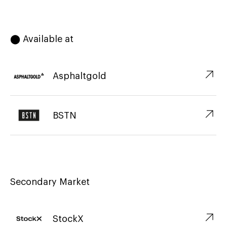
⬤ Available at
↗︎
Asphaltgold
↗︎
BSTN
Secondary Market
↗︎
StockX