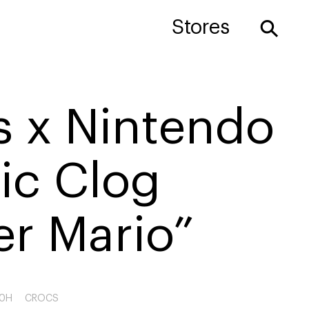
⚲
Stores
s x Nintendo
ic Clog
er Mario”
90H
CROCS