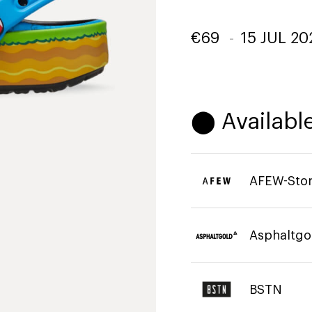
€
69
-
15 JUL 20
⬤ Available
AFEW-Sto
Asphaltgo
BSTN