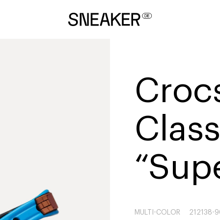
Croc
Class
“Sup
MULTI-COLOR
212138-