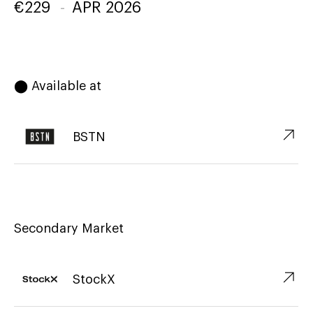
€
229
-
APR 2026
⬤ Available at
↗︎
BSTN
Secondary Market
↗︎
StockX