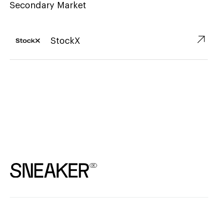
Secondary Market
↗︎
StockX