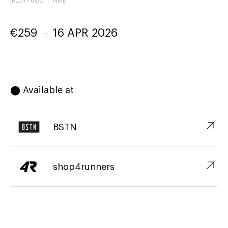
IR2311-600
NIKE
€
259
-
16 APR 2026
⬤ Available at
↗︎
BSTN
↗︎
shop4runners