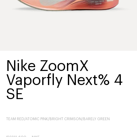
Nike ZoomX
Vaporfly Next% 4
SE
TEAM RED/ATOMIC PINK/BRIGHT CRIMSON/BARELY GREEN