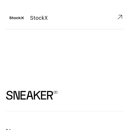
↗︎
StockX