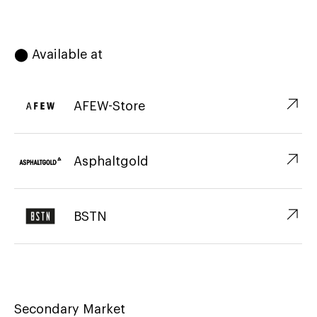
⬤ Available at
↗︎
AFEW-Store
↗︎
Asphaltgold
↗︎
BSTN
Secondary Market