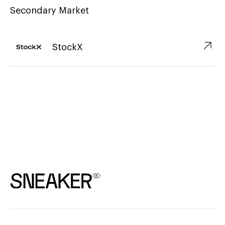
Secondary Market
↗︎
StockX