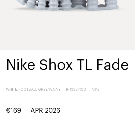
Nike Shox TL Fade
WHITE/FOOTBALL GREY/PEONY
IH1336-100
NIKE
€
169
-
APR 2026