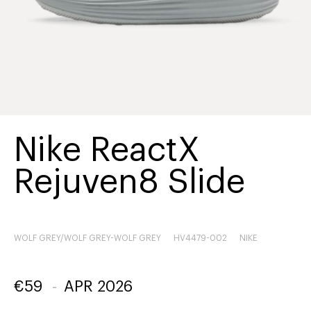
Nike ReactX
Rejuven8 Slide
WOLF GREY/WOLF GREY-WOLF GREY
HV4479-002
NIKE
€
59
-
APR 2026