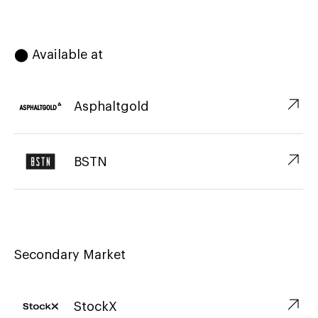
⬤ Available at
↗︎
Asphaltgold
↗︎
BSTN
Secondary Market
↗︎
StockX