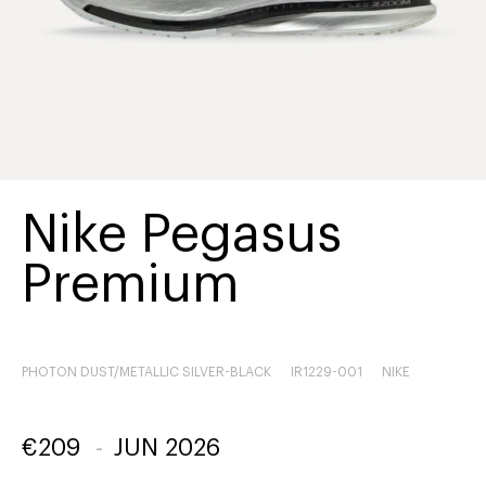
Nike Pegasus
Premium
PHOTON DUST/METALLIC SILVER-BLACK
IR1229-001
NIKE
€
209
-
JUN 2026