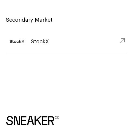
Secondary Market
↗︎
StockX