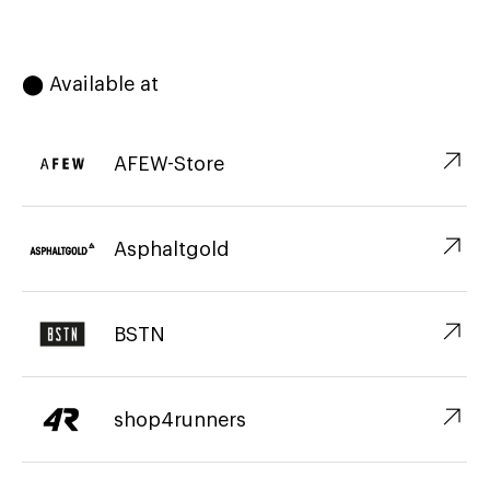
⬤ Available at
↗︎
AFEW-Store
↗︎
Asphaltgold
↗︎
BSTN
↗︎
shop4runners