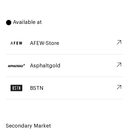
⬤ Available at
↗︎
AFEW-Store
↗︎
Asphaltgold
↗︎
BSTN
Secondary Market