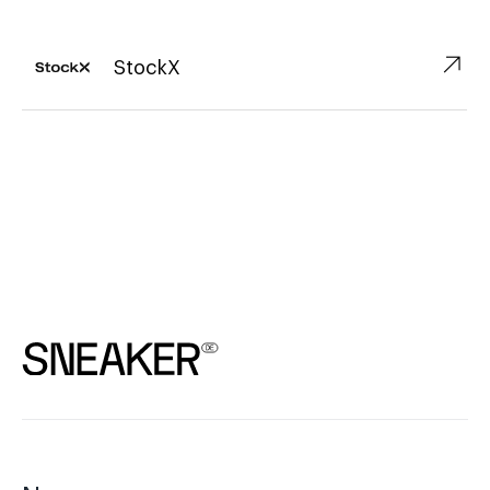
↗︎
StockX