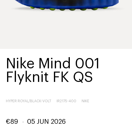
Nike Mind 001
Flyknit FK QS
HYPER ROYAL/BLACK-VOLT
IR2175-400
NIKE
€
89
-
05 JUN 2026