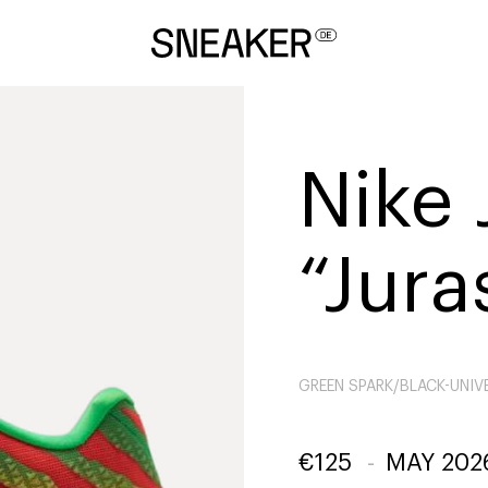
Nike 
“Jura
GREEN SPARK/BLACK-UNIV
€
125
-
MAY 202