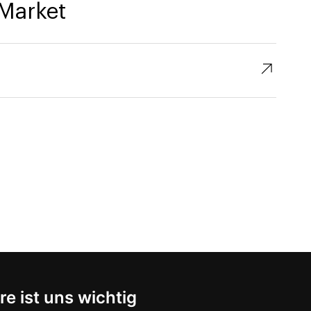
Market
↗︎
re ist uns wichtig