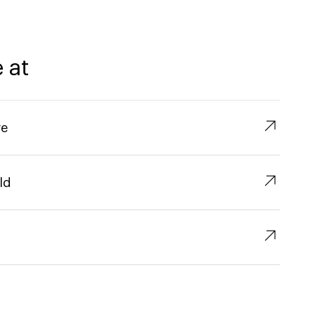
 at
↗︎
re
↗︎
ld
↗︎