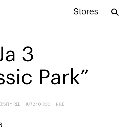
⚲
Stores
Ja 3
ssic Park”
ERSITY RED
IU7240-300
NIKE
6