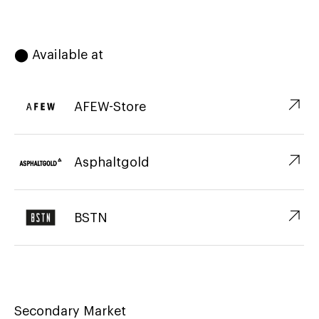
⬤ Available at
↗︎
AFEW-Store
↗︎
Asphaltgold
↗︎
BSTN
Secondary Market