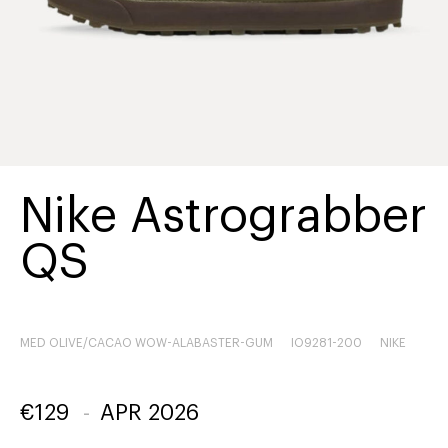
Nike Astrograbber
QS
MED OLIVE/CACAO WOW-ALABASTER-GUM
IO9281-200
NIKE
€
129
-
APR 2026