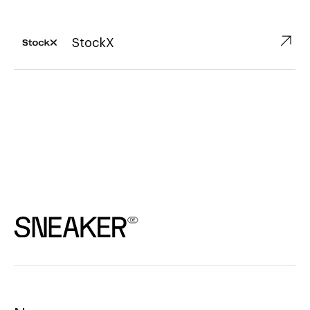
↗︎
StockX