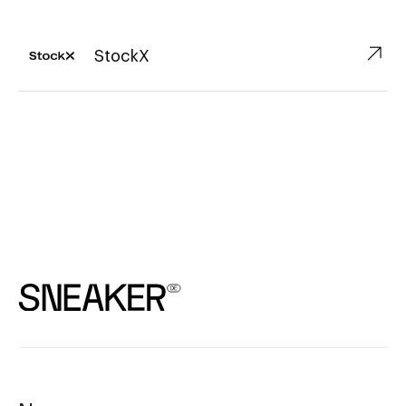
↗︎
StockX