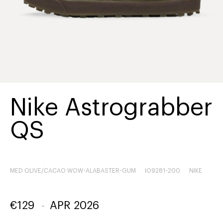
Nike Astrograbber
QS
MED OLIVE/CACAO WOW-ALABASTER-GUM
IO9281-200
NIKE
€
129
-
APR 2026