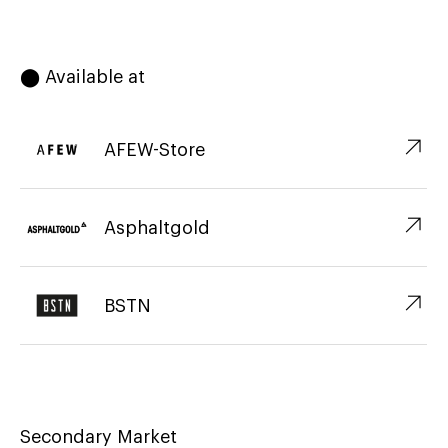
⬤ Available at
↗︎
AFEW-Store
↗︎
Asphaltgold
↗︎
BSTN
Secondary Market