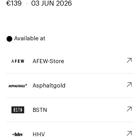
€
139
-
03 JUN 2026
⬤ Available at
↗︎
AFEW-Store
↗︎
Asphaltgold
↗︎
BSTN
↗︎
HHV