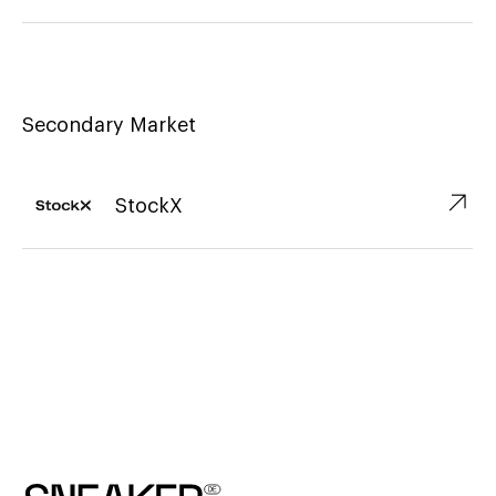
Secondary Market
↗︎
StockX