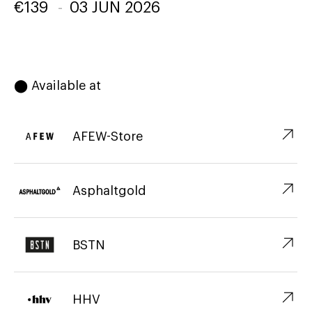
€
139
-
03 JUN 2026
⬤ Available at
↗︎
AFEW-Store
↗︎
Asphaltgold
↗︎
BSTN
↗︎
HHV