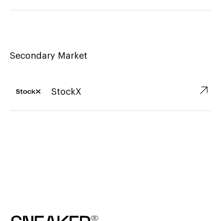
Secondary Market
↗︎
StockX