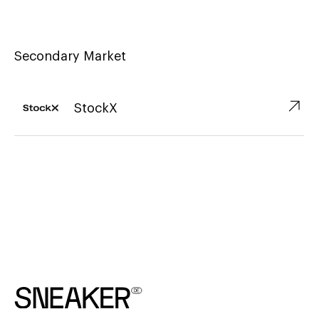
Secondary Market
↗︎
StockX