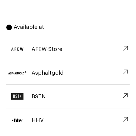
⬤ Available at
↗︎
AFEW-Store
↗︎
Asphaltgold
↗︎
BSTN
↗︎
HHV