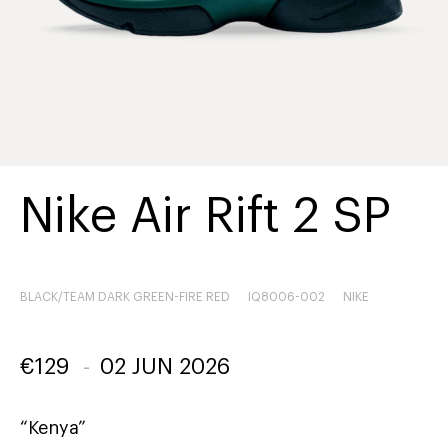
Nike Air Rift 2 SP
BLACK/TEAM DARK GREEN-FIRE RED
IQ8006-002
NIKE
€
129
-
02 JUN 2026
“Kenya”