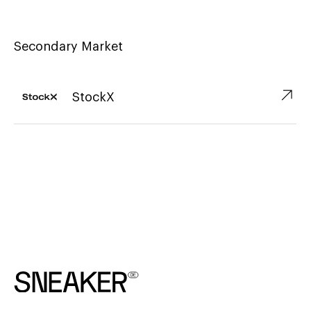
Secondary Market
↗︎
StockX