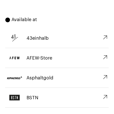
⬤ Available at
↗︎
43einhalb
↗︎
AFEW-Store
↗︎
Asphaltgold
↗︎
BSTN