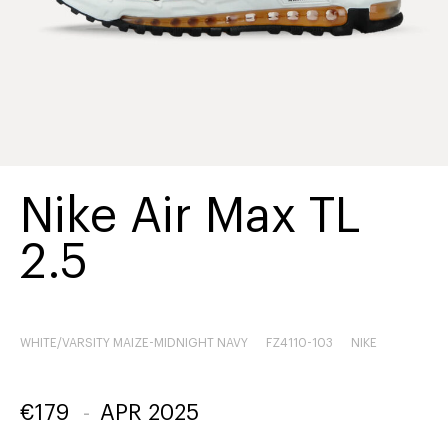
Nike Air Max TL
2.5
WHITE/VARSITY MAIZE-MIDNIGHT NAVY
FZ4110-103
NIKE
€
179
-
APR 2025