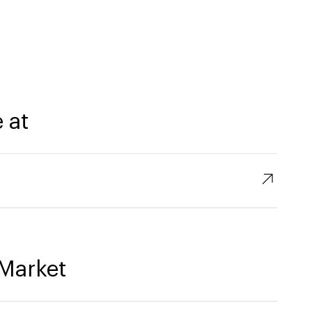
 at
↗︎
Market