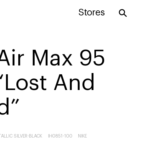
⚲
Stores
Air Max 95
“Lost And
d”
ALLIC SILVER-BLACK
IH0851-100
NIKE