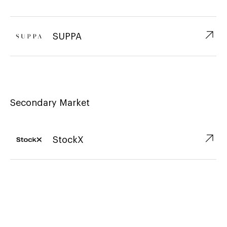
↗︎
SUPPA
Secondary Market
↗︎
StockX