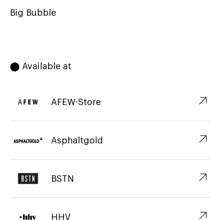
Big Bubble
⬤ Available at
↗︎
AFEW-Store
↗︎
Asphaltgold
↗︎
BSTN
↗︎
HHV