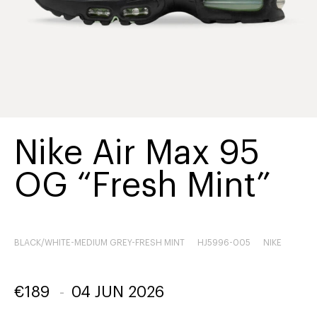
Nike Air Max 95
OG “Fresh Mint”
BLACK/WHITE-MEDIUM GREY-FRESH MINT
HJ5996-005
NIKE
€
189
-
04 JUN 2026