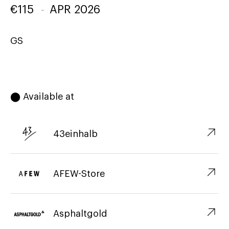
€
115
-
APR 2026
GS
⬤ Available at
↗︎
43einhalb
↗︎
AFEW-Store
↗︎
Asphaltgold