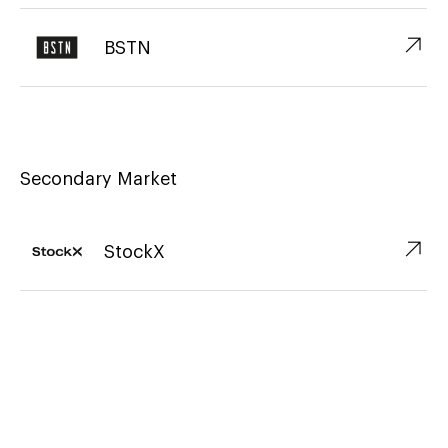
↗︎
BSTN
Secondary Market
↗︎
StockX