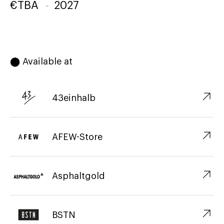
€
TBA
-
2027
⬤ Available at
↗︎
43einhalb
↗︎
AFEW-Store
↗︎
Asphaltgold
↗︎
BSTN