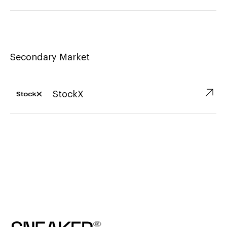
Secondary Market
↗︎
StockX