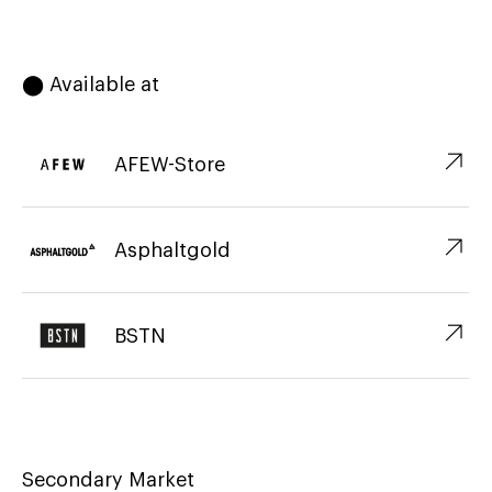
⬤ Available at
↗︎
AFEW-Store
↗︎
Asphaltgold
↗︎
BSTN
Secondary Market