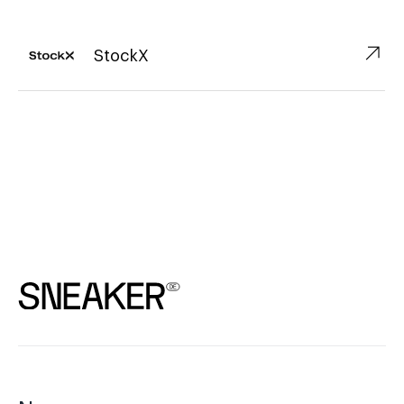
↗︎
StockX