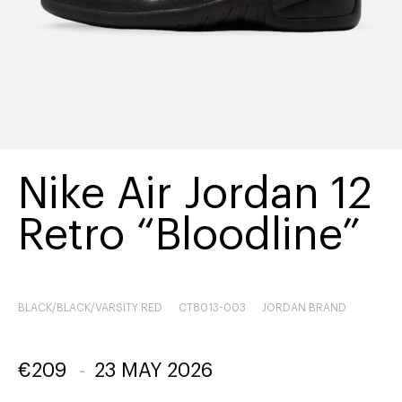
Nike Air Jordan 12
Retro “Bloodline”
BLACK/BLACK/VARSITY RED
CT8013-003
JORDAN BRAND
€
209
-
23 MAY 2026