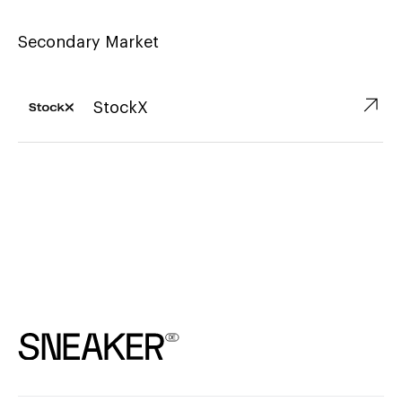
Secondary Market
↗︎
StockX