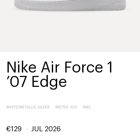
Nike Air Force 1
’07 Edge
WHITE/METALLIC SILVER
IM5750-100
NIKE
€
129
-
JUL 2026