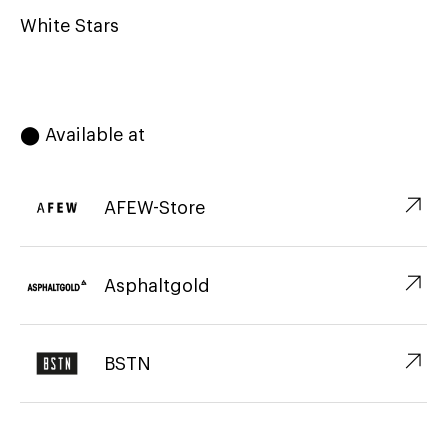
White Stars
⬤ Available at
↗︎
AFEW-Store
↗︎
Asphaltgold
↗︎
BSTN