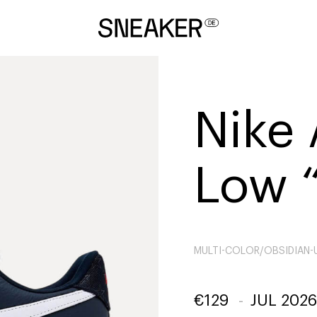
Nike 
Low 
MULTI-COLOR/OBSIDIAN-U
€
129
-
JUL 2026