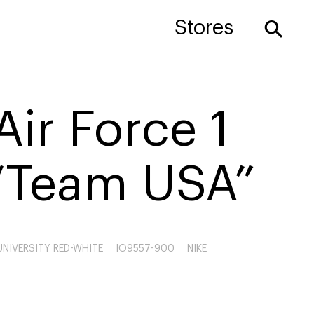
⚲
Stores
Air Force 1
“Team USA”
NIVERSITY RED-WHITE
IO9557-900
NIKE