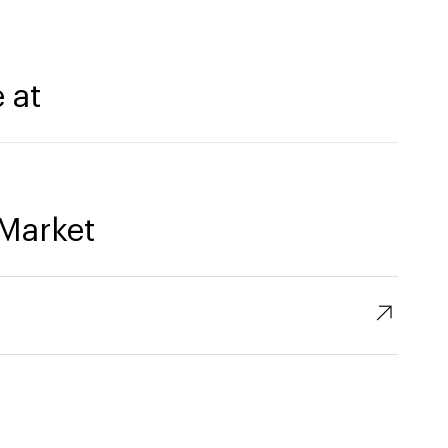
 at
Market
↗︎