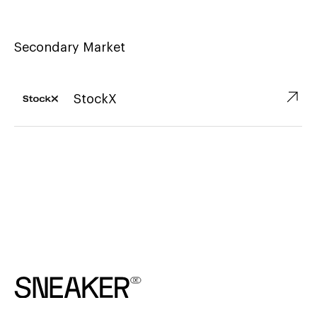
Secondary Market
↗︎
StockX