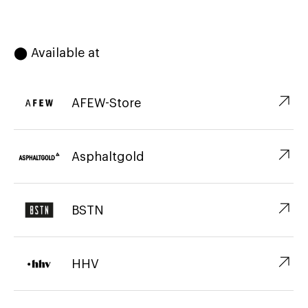
⬤ Available at
↗︎
AFEW-Store
↗︎
Asphaltgold
↗︎
BSTN
↗︎
HHV