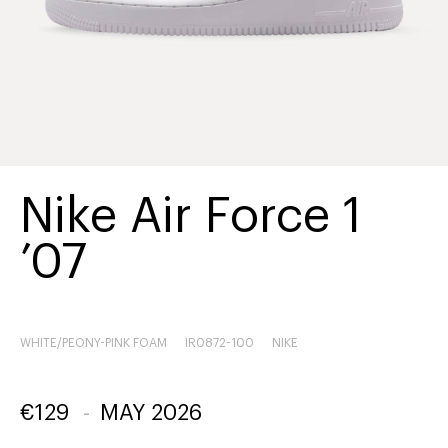
Nike Air Force 1
’07
WHITE/PEONY-PINK FOAM
IR0872-100
NIKE
€
129
-
MAY 2026