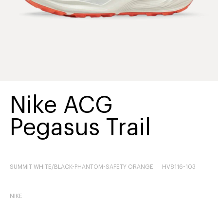
Nike ACG
Pegasus Trail
SUMMIT WHITE/BLACK-PHANTOM-SAFETY ORANGE
HV8116-103
NIKE