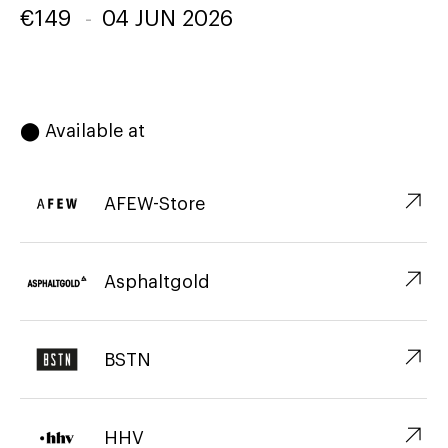
€
149
-
04 JUN 2026
⬤ Available at
↗︎
AFEW-Store
↗︎
Asphaltgold
↗︎
BSTN
↗︎
HHV