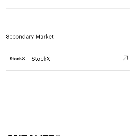
Secondary Market
↗︎
StockX