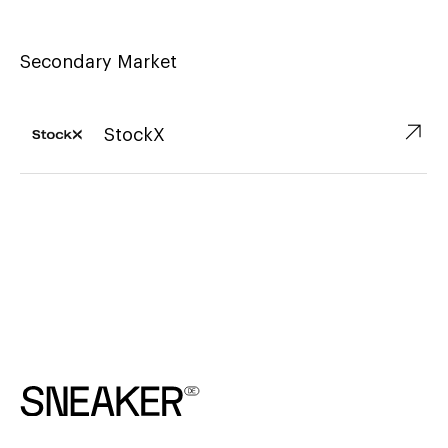
Secondary Market
↗︎
StockX