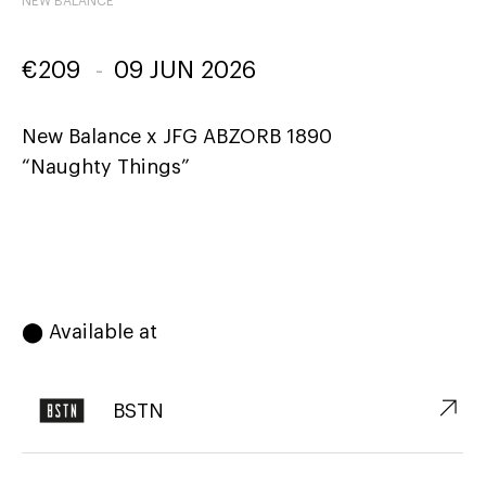
NEW BALANCE
€
209
-
09 JUN 2026
New Balance x JFG ABZORB 1890
“Naughty Things”
⬤ Available at
↗︎
BSTN