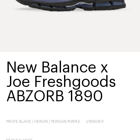
New Balance x
Joe Freshgoods
ABZORB 1890
PIRATE BLACK / HERON / PERSIAN PURPLE
U18908JY