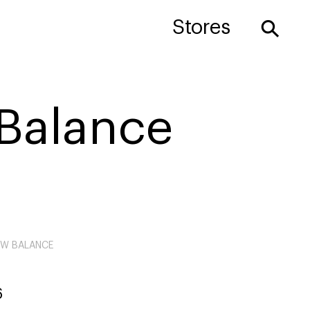
⚲
Stores
Balance
EW BALANCE
6