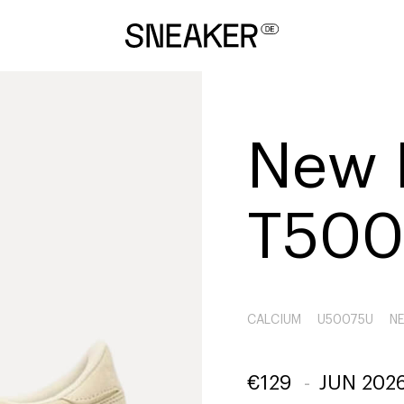
New 
T500
CALCIUM
U50075U
N
€
129
-
JUN 202