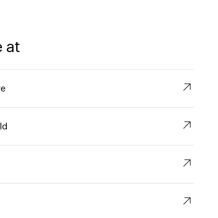
 at
↗︎
re
↗︎
ld
↗︎
↗︎