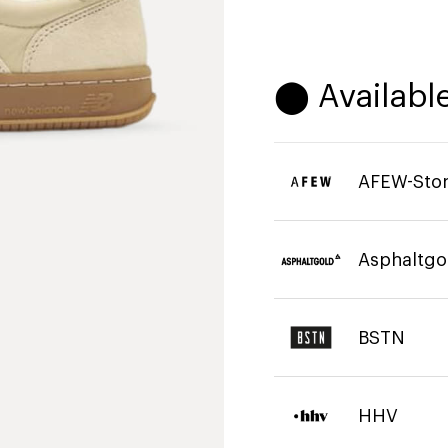
⬤ Available
AFEW-Sto
Asphaltgo
BSTN
HHV