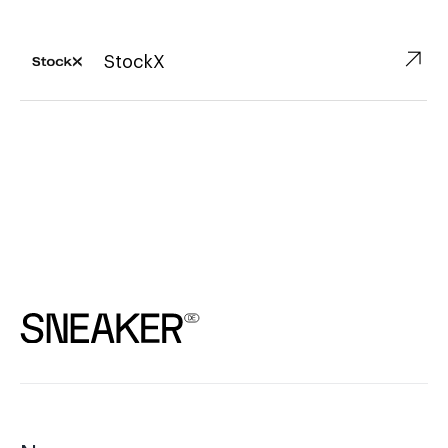
↗︎
StockX