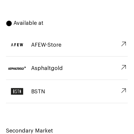
⬤ Available at
↗︎
AFEW-Store
↗︎
Asphaltgold
↗︎
BSTN
Secondary Market