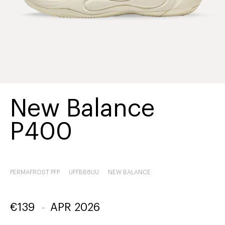
New Balance
P400
PERMAFROST PFP
UFFBB8UU
NEW BALANCE
€
139
-
APR 2026