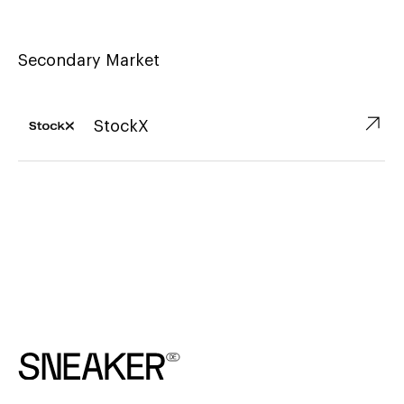
Secondary Market
↗︎
StockX