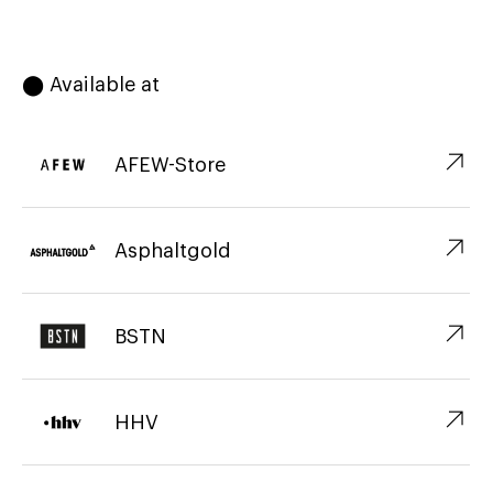
⬤ Available at
↗︎
AFEW-Store
↗︎
Asphaltgold
↗︎
BSTN
↗︎
HHV