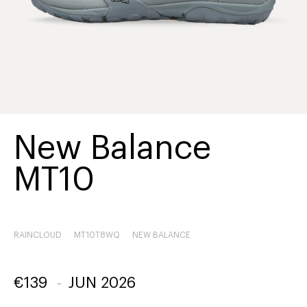
New Balance
MT10
RAINCLOUD
MT10T8WQ
NEW BALANCE
€
139
-
JUN 2026