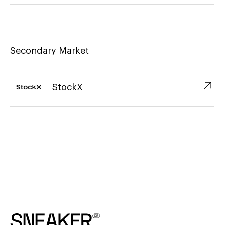
Secondary Market
↗︎
StockX