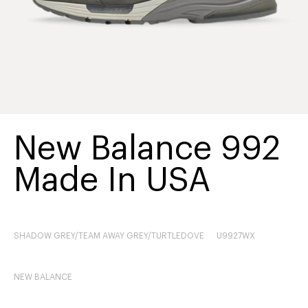
New Balance 992
Made In USA
SHADOW GREY/TEAM AWAY GREY/TURTLEDOVE
U9927WX
NEW BALANCE