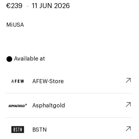
€
239
-
11 JUN 2026
MiUSA
⬤ Available at
↗︎
AFEW-Store
↗︎
Asphaltgold
↗︎
BSTN