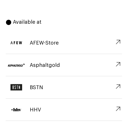
⬤ Available at
↗︎
AFEW-Store
↗︎
Asphaltgold
↗︎
BSTN
↗︎
HHV