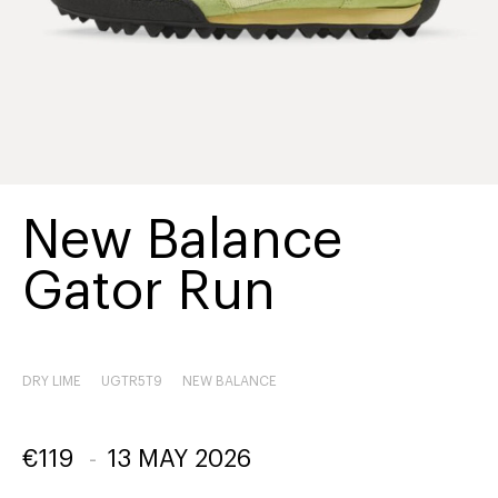
New Balance
Gator Run
DRY LIME
UGTR5T9
NEW BALANCE
€
119
-
13 MAY 2026