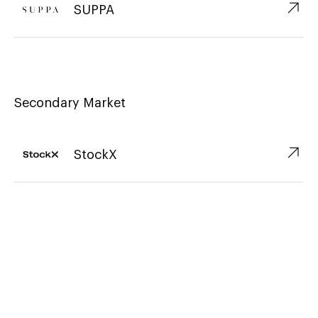
↗︎
SUPPA
Secondary Market
↗︎
StockX