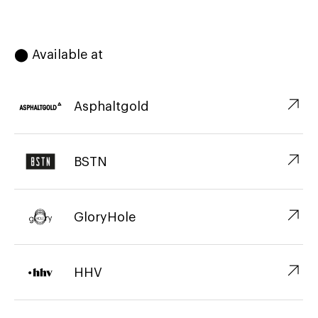
⬤ Available at
↗︎
Asphaltgold
↗︎
BSTN
↗︎
GloryHole
↗︎
HHV