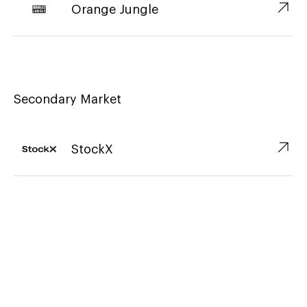
↗︎
Orange Jungle
Secondary Market
↗︎
StockX