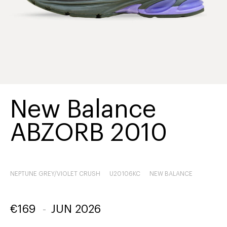
New Balance
ABZORB 2010
NEPTUNE GREY/VIOLET CRUSH
U20106KC
NEW BALANCE
€
169
-
JUN 2026