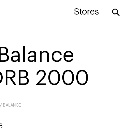
⚲
Stores
Balance
RB 2000
W BALANCE
6