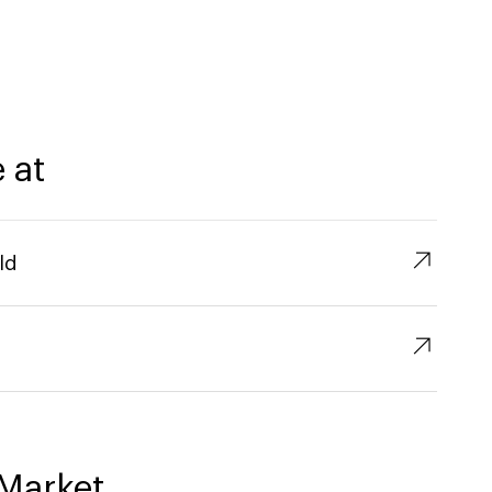
 at
↗︎
ld
↗︎
Market