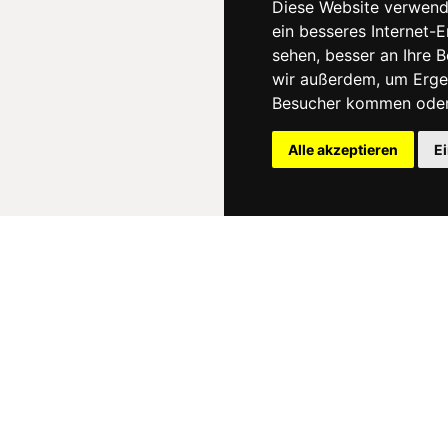
Diese Website verwend
ein besseres Internet-
sehen, besser an Ihre 
wir außerdem, um Erge
Besucher kommen oder 
Alle akzeptieren
E
News
About