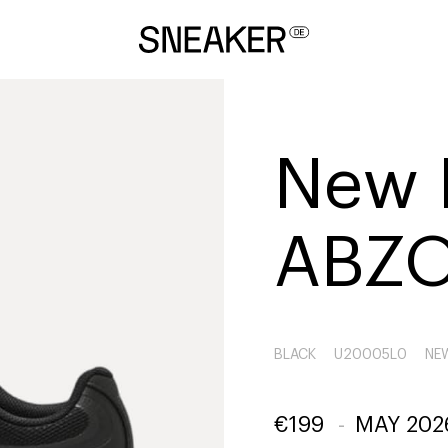
New 
ABZO
BLACK
U20005L0
NE
€
199
-
MAY 202