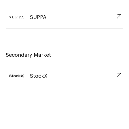
↗︎
SUPPA
Secondary Market
↗︎
StockX