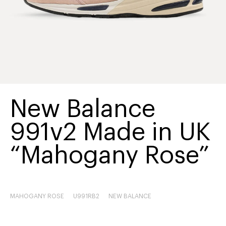
New Balance
991v2 Made in UK
“Mahogany Rose”
MAHOGANY ROSE
U991RB2
NEW BALANCE