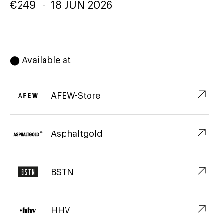
€
249
-
18 JUN 2026
⬤ Available at
↗︎
AFEW-Store
↗︎
Asphaltgold
↗︎
BSTN
↗︎
HHV