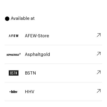
⬤ Available at
↗︎
AFEW-Store
↗︎
Asphaltgold
↗︎
BSTN
↗︎
HHV