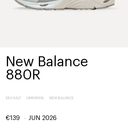
New Balance
880R
SEA SALT
U880R69L
NEW BALANCE
€
139
-
JUN 2026