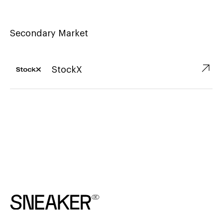
Secondary Market
↗︎
StockX