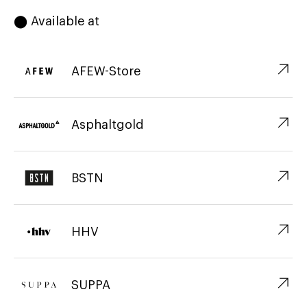
⬤ Available at
↗︎
AFEW-Store
↗︎
Asphaltgold
↗︎
BSTN
↗︎
HHV
↗︎
SUPPA