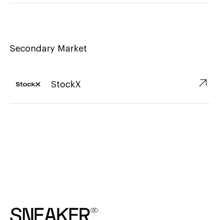
Secondary Market
↗︎
StockX