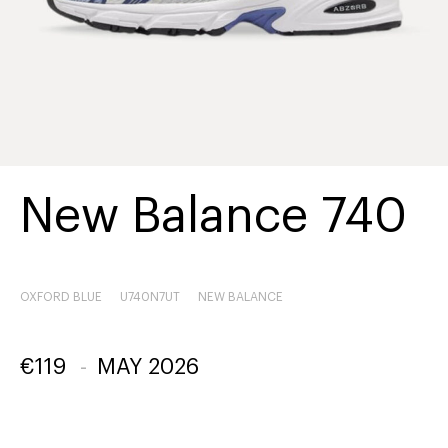
New Balance 740
OXFORD BLUE
U740N7UT
NEW BALANCE
€
119
-
MAY 2026