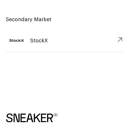
Secondary Market
↗︎
StockX